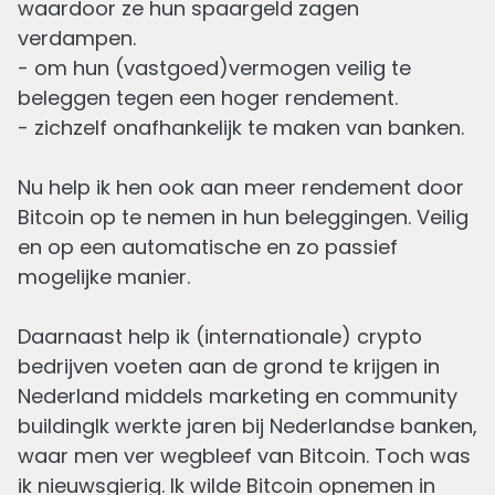
waardoor ze hun spaargeld zagen
verdampen.
Pensioenbeleggen
- om hun (vastgoed)vermogen veilig te
Geschreven
beleggen tegen een hoger rendement.
4 JUL, 2025
18
min
leestijd
- zichzelf onafhankelijk te maken van banken.
Nu help ik hen ook aan meer rendement door
Bitcoin op te nemen in hun beleggingen. Veilig
1
en op een automatische en zo passief
mogelijke manier.
Daarnaast help ik (internationale) crypto
bedrijven voeten aan de grond te krijgen in
Nederland middels marketing en community
building
Ik werkte jaren bij Nederlandse banken,
waar men ver wegbleef van Bitcoin. Toch was
ik nieuwsgierig. Ik wilde Bitcoin opnemen in