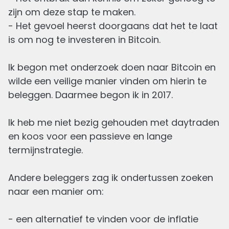
8 SEP, 2025
16
min
leestijd
zijn om deze stap te maken.
- Het gevoel heerst doorgaans dat het te laat
is om nog te investeren in Bitcoin.
Ik begon met onderzoek doen naar Bitcoin en
wilde een veilige manier vinden om hierin te
beleggen. Daarmee begon ik in 2017.
Centraal Beheer Beleggen Review 2025
Ik heb me niet bezig gehouden met daytraden
Geschreven
en koos voor een passieve en lange
21 JUL, 2025
6
min
leestijd
termijnstrategie.
Andere beleggers zag ik ondertussen zoeken
naar een manier om:
- een alternatief te vinden voor de inflatie