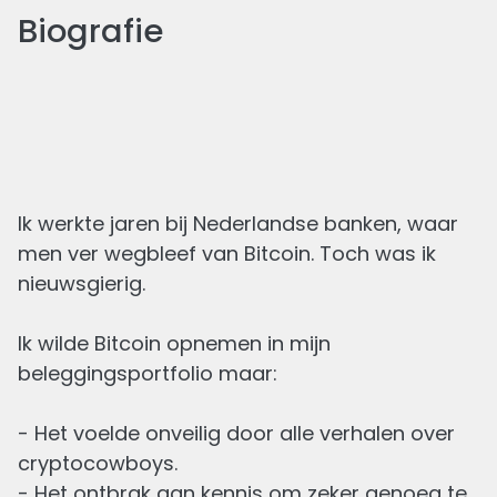
Biografie
De nieuwste van
Shariff
Ik werkte jaren bij Nederlandse banken, waar
men ver wegbleef van Bitcoin. Toch was ik
nieuwsgierig.
Ik wilde Bitcoin opnemen in mijn
beleggingsportfolio maar:
- Het voelde onveilig door alle verhalen over
Brand new day ervaringen
cryptocowboys.
Geschreven
- Het ontbrak aan kennis om zeker genoeg te