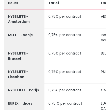
Beurs
Tarief
Onde
NYSE LIFFE -
0,75€ per contract
AEX I
Amsterdam
MEFF - Spanje
0,75€ per contract
Ibex 
aand
NYSE LIFFE -
0,75€ per contract
BEL20
Brussel
NYSE LIFFE -
0,75€ per contract
PSI 2
Lissabon
NYSE LIFFE - Parijs
0,75€ per contract
CAC 
EUREX Indices
0.75 € per contract
EURO
DAX 