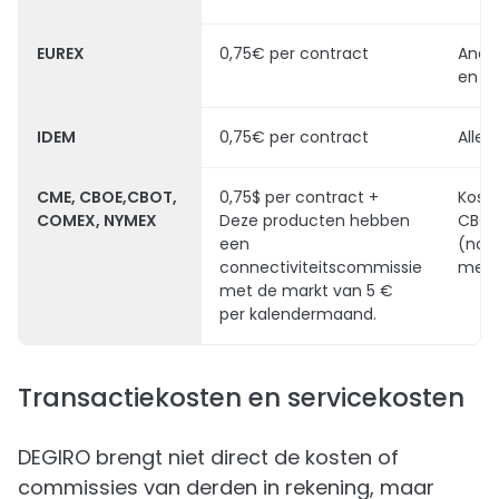
EUREX
0,75€ per contract
Ande
en In
IDEM
0,75€ per contract
Alle 
CME, CBOE,CBOT,
0,75$ per contract +
Kost
COMEX, NYMEX
Deze producten hebben
CBOE
een
(non
connectiviteitscommissie
mem
met de markt van 5 €
per kalendermaand.
Transactiekosten en servicekosten
DEGIRO brengt niet direct de kosten of
commissies van derden in rekening, maar