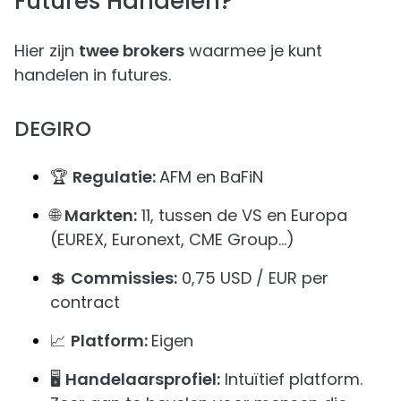
Futures Handelen?
Hier zijn
twee brokers
waarmee je kunt
handelen in futures.
DEGIRO
🏆
Regulatie:
AFM en BaFiN
🌐
Markten:
11, tussen de VS en Europa
(EUREX, Euronext, CME Group…)
💲
Commissies:
0,75 USD / EUR per
contract
📈
Platform:
Eigen
🖥️
Handelaarsprofiel:
Intuïtief platform.