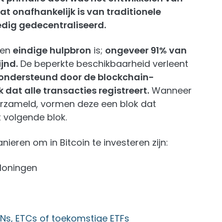
t onafhankelijk is van traditionele
edig gedecentraliseerd.
een
eindige hulpbron
is;
ongeveer 91% van
jnd.
De beperkte beschikbaarheid verleent
 ondersteund door de blockchain-
 dat alle transacties registreert.
Wanneer
erzameld, vormen deze een blok dat
 volgende blok.
nieren om in Bitcoin te investeren zijn:
loningen
TNs, ETCs of toekomstige ETFs