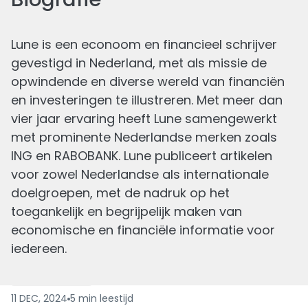
Lune is een econoom en financieel schrijver
gevestigd in Nederland, met als missie de
opwindende en diverse wereld van financiën
De nieuwste van
Lune
en investeringen te illustreren. Met meer dan
vier jaar ervaring heeft Lune samengewerkt
met prominente Nederlandse merken zoals
ING en RABOBANK. Lune publiceert artikelen
voor zowel Nederlandse als internationale
doelgroepen, met de nadruk op het
toegankelijk en begrijpelijk maken van
economische en financiële informatie voor
iedereen.
Wat Betekent UCITS ETF?
Geschreven
11 DEC, 2024
5
min
leestijd