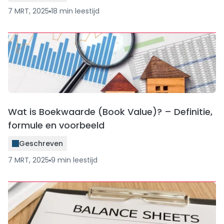
7 MRT, 2025
18
min
leestijd
Wat is Boekwaarde (Book Value)? – Definitie,
formule en voorbeeld
Geschreven
7 MRT, 2025
9
min
leestijd