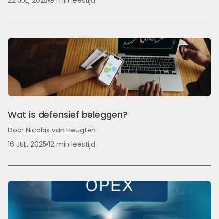
22 JUL, 2025
9
min
leestijd
Wat is defensief beleggen?
Door
Nicolas van Heugten
16 JUL, 2025
12
min
leestijd