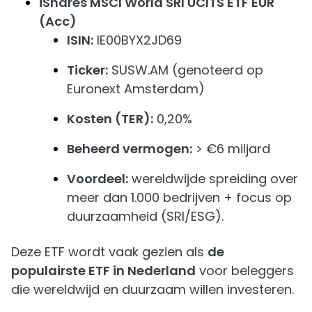
iShares MSCI World SRI UCITS ETF EUR
(Acc)
ISIN:
IE00BYX2JD69
Ticker:
SUSW.AM (genoteerd op
Euronext Amsterdam)
Kosten (TER):
0,20%
Beheerd vermogen:
> €6 miljard
Voordeel:
wereldwijde spreiding over
meer dan 1.000 bedrijven + focus op
duurzaamheid (SRI/ESG).
Deze ETF wordt vaak gezien als
de
populairste ETF in Nederland
voor beleggers
die wereldwijd en duurzaam willen investeren.