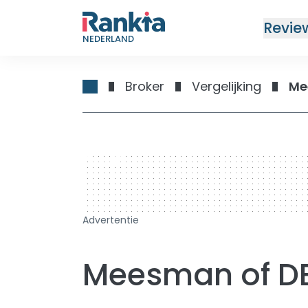
Revie
NEDERLAND
Broker
Vergelijking
Me
728 x 90
Advertentie
Meesman of D