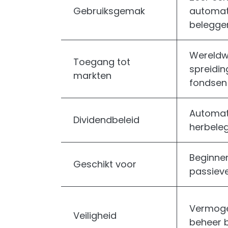
Gebruiksgemak
automat
belegge
Wereldw
Toegang tot
spreidin
markten
fondsen
Automat
Dividendbeleid
herbele
Beginne
Geschikt voor
passiev
Vermoge
Veiligheid
beheer b