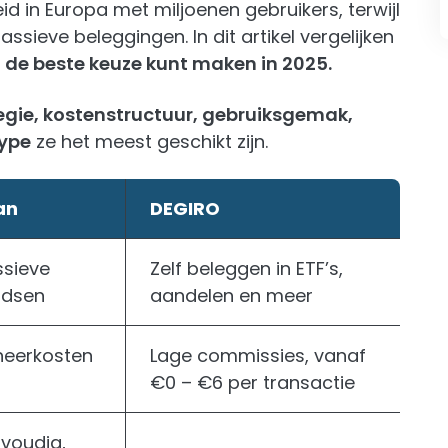
d in Europa met miljoenen gebruikers, terwijl
sieve beleggingen. In dit artikel vergelijken
ij de beste keuze kunt maken in 2025.
gie, kostenstructuur, gebruiksgemak,
type
ze het meest geschikt zijn.
an
DEGIRO
ssieve
Zelf beleggen in ETF’s,
ndsen
aandelen en meer
heerkosten
Lage commissies, vanaf
€0 – €6 per transactie
voudig,