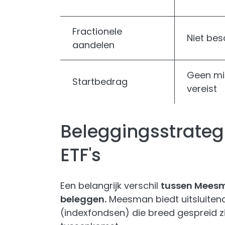
Fractionele
Niet bes
aandelen
Geen m
Startbedrag
vereist
Beleggingsstrategi
ETF's
Een belangrijk verschil
tussen Mees
beleggen.
Meesman biedt uitsluiten
(indexfondsen) die breed gespreid z