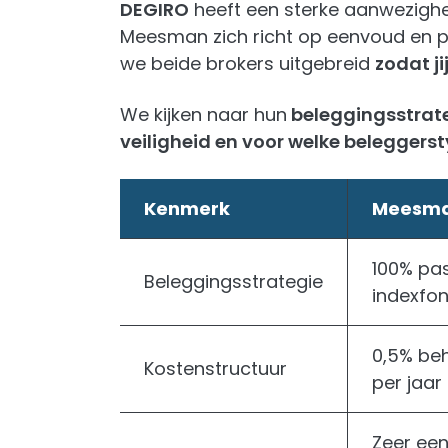
DEGIRO
heeft een sterke aanwezighei
Meesman zich richt op eenvoud en pas
we beide brokers uitgebreid
zodat j
We kijken naar hun
beleggingsstrate
veiligheid en voor welke beleggers
Kenmerk
Meesm
100% pa
Beleggingsstrategie
indexfo
0,5% be
Kostenstructuur
per jaar
Zeer een