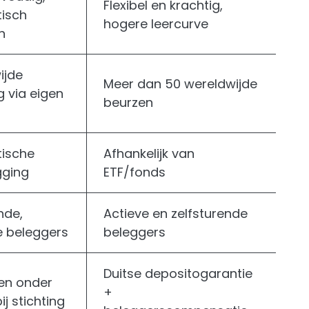
Flexibel en krachtig,
isch
hogere leercurve
n
ijde
Meer dan 50 wereldwijde
g via eigen
beurzen
ische
Afhankelijk van
gging
ETF/fonds
nde,
Actieve en zelfsturende
e beleggers
beleggers
Duitse depositogarantie
n onder
+
ij stichting