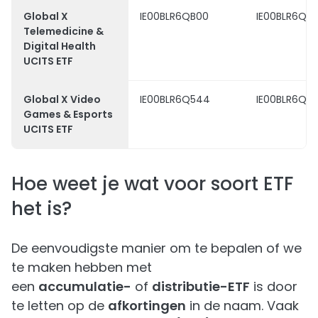
Global X
IE00BLR6QB00
IE00BLR6QB
Telemedicine &
Digital Health
UCITS ETF
Global X Video
IE00BLR6Q544
IE00BLR6Q5
Games & Esports
UCITS ETF
Hoe weet je wat voor soort ETF
het is?
De eenvoudigste manier om te bepalen of we
te maken hebben met
een
accumulatie-
of
distributie-ETF
is door
te letten op de
afkortingen
in de naam. Vaak