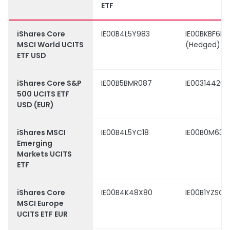
ETF
iShares Core
IE00B4L5Y983
IE00BKBF6H
MSCI World UCITS
(Hedged)
ETF USD
iShares Core S&P
IE00B5BMR087
IE00314420
500 UCITS ETF
USD (EUR)
iShares MSCI
IE00B4L5YC18
IE00B0M631
Emerging
Markets UCITS
ETF
iShares Core
IE00B4K48X80
IE00B1YZSC5
MSCI Europe
UCITS ETF EUR