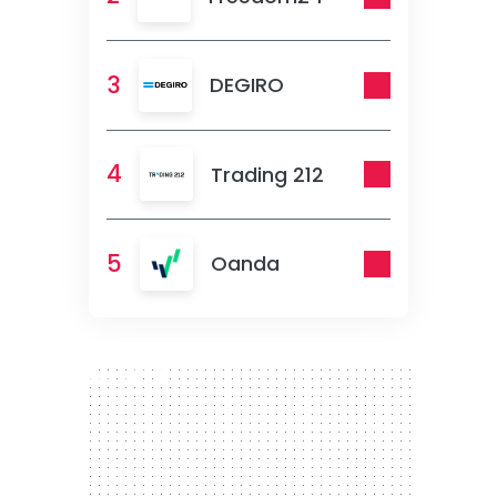
3
DEGIRO
4
Trading 212
5
Oanda
300 x 250