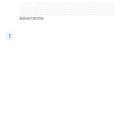
320 x 50
Advertentie
1