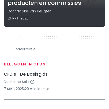
producten en commissies
Door
Nicolas van Heugten
21 MRT, 2025
320 x 50
Advertentie
BELEGGEN IN CFDS
CFD’s | De Basisgids
Door
Lune Solis
7 MRT, 2025
20
min
leestijd