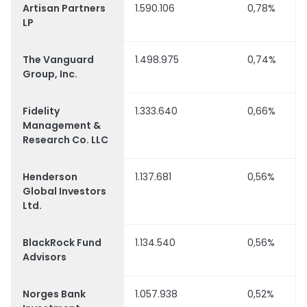
Artisan Partners
1.590.106
0,78%
LP
The Vanguard
1.498.975
0,74%
Group, Inc.
Fidelity
1.333.640
0,66%
Management &
Research Co. LLC
Henderson
1.137.681
0,56%
Global Investors
Ltd.
BlackRock Fund
1.134.540
0,56%
Advisors
Norges Bank
1.057.938
0,52%