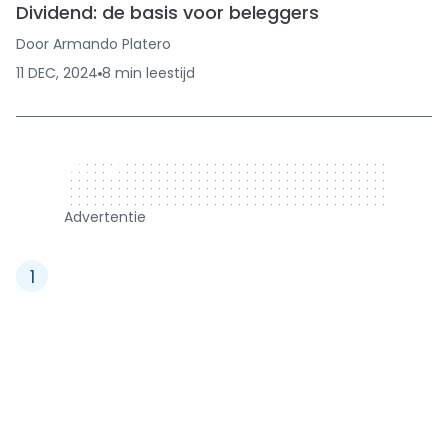
Dividend: de basis voor beleggers
Door
Armando Platero
11 DEC, 2024
8
min
leestijd
320 x 50
Advertentie
1