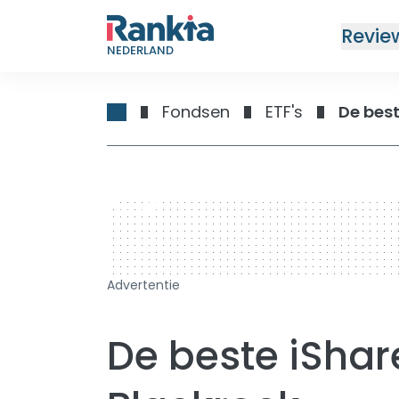
Revie
NEDERLAND
Fondsen
ETF's
De best
728 x 90
Advertentie
De beste iShar