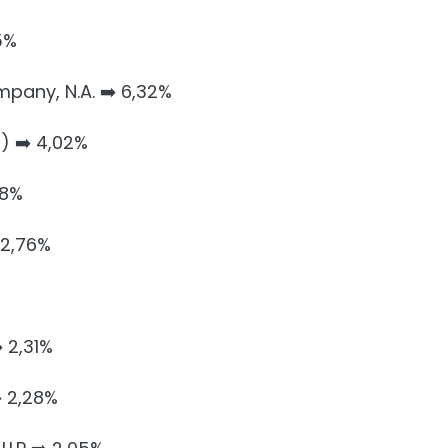
5%
mpany, N.A. ➡️ 6,32%
) ➡️ 4,02%
38%
 2,76%
️ 2,31%
 2,28%