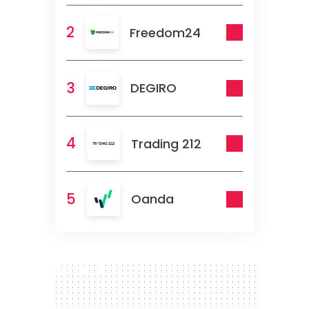
2
Freedom24
3
DEGIRO
4
Trading 212
5
Oanda
300 x 250