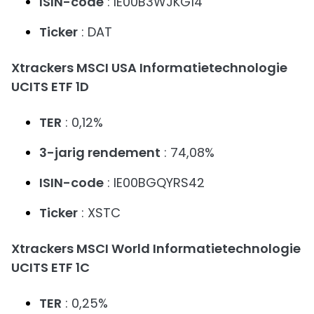
ISIN-code
: IE00B3WJKG14
Ticker
: DAT
Xtrackers MSCI USA Informatietechnologie
UCITS ETF 1D
TER
: 0,12%
3-jarig rendement
: 74,08%
ISIN-code
: IE00BGQYRS42
Ticker
: XSTC
Xtrackers MSCI World Informatietechnologie
UCITS ETF 1C
TER
: 0,25%