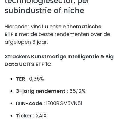
technologiesector, per
subindustrie of niche
Hieronder vindt u enkele
thematische
ETF's
met de beste rendementen over de
afgelopen 3 jaar.
Xtrackers Kunstmatige Intelligentie & Big
Data UCITS ETF 1C
TER
: 0,35%
3-jarig rendement
: 65,12%
ISIN-code
: IE00BGV5VN51
Ticker
: XAIX