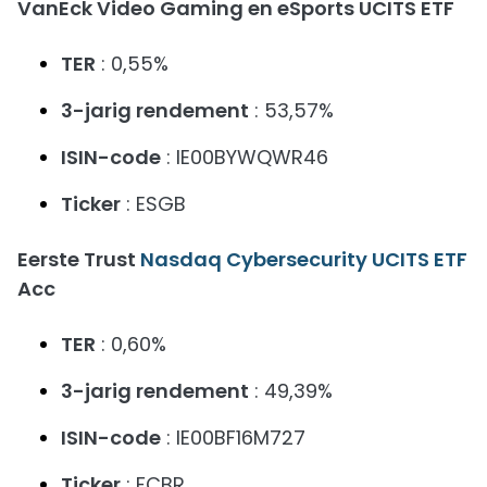
VanEck Video Gaming en eSports UCITS ETF
TER
: 0,55%
3-jarig rendement
: 53,57%
ISIN-code
: IE00BYWQWR46
Ticker
: ESGB
Eerste Trust
Nasdaq Cybersecurity UCITS ETF
Acc
TER
: 0,60%
3-jarig rendement
: 49,39%
ISIN-code
: IE00BF16M727
Ticker
: FCBR