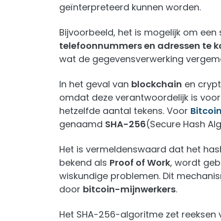
geïnterpreteerd kunnen worden.
Bijvoorbeeld, het is mogelijk om een
telefoonnummers en adressen te k
wat de gegevensverwerking vergemak
In het geval van
blockchain
en crypt
omdat deze verantwoordelijk is voo
hetzelfde aantal tekens. Voor
Bitcoi
genaamd
SHA-256
(Secure Hash Al
Het is vermeldenswaard dat het ha
bekend als
Proof of Work
, wordt geb
wiskundige problemen. Dit mechani
door
bitcoin-mijnwerkers
.
Het SHA-256-algoritme zet reeksen v