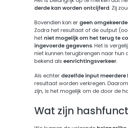
Het is belangrijk op te merken dat h
derde kan worden ontcijferd
. Zij z
Bovendien kan er
geen omgekeerde 
Zodra het resultaat of de output (o
het
niet mogelijk om het terug te c
ingevoerde gegevens
. Het is verge
niet kunnen terugbrengen naar hun o
bekend als
eenrichtingsverkeer
.
Als echter
dezelfde input meerdere
resultaat worden verkregen. Daarom
zijn, is het mogelijk om de door de 
Wat zijn hashfunct