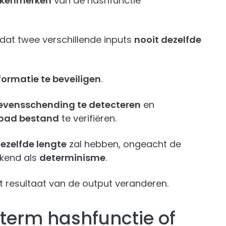
e kenmerken
van de hashfunctie
 dat twee verschillende inputs
nooit dezelfde
formatie te beveiligen
.
vensschending te detecteren
en
load bestand
te verifiëren.
dezelfde lengte
zal hebben, ongeacht de
ekend als
determinisme
.
 resultaat van de output veranderen.
term hashfunctie of