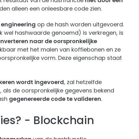
et resultaat van de hashfunctie
niet door een
ouden alleen een onleesbare code zien.
engineering
op de hash worden uitgevoerd.
ok wel hashwaarde genoemd) is verkregen, is
onverteren naar de oorspronkelijke
lijkbaar met het malen van koffiebonen en ze
orspronkelijke vorm. Deze eigenschap staat
 keren wordt ingevoerd
, zal hetzelfde
, als de oorspronkelijke gegevens bekend
hash
gegenereerde code te valideren
.
ies? - Blockchain