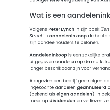
Wat is een aandelenin
Volgens
Peter Lynch
in zijn boek
'Een
Street'
is
aandeleninkoop
de beste 
zijn aandeelhouders te belonen.
Aandeleninkoop
is een zakelijke pra
uitgegeven aandelen op de markt koo
langer beschikbaar zijn voor verhan
Aangezien een bedrijf geen eigen a
ingekochte aandelen
geannuleerd
o
(bekend als
eigen aandelen
). In b
meer op
dividenden
en verliezen ze