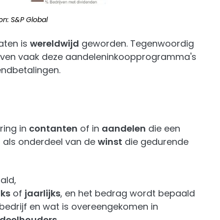
on: S&P Global
aten is
wereldwijd
geworden. Tegenwoordig
rijven vaak deze aandeleninkoopprogramma's
endbetalingen.
ring in
contanten
of in
aandelen
die een
t als onderdeel van de
winst
die gedurende
ald,
jks
of
jaarlijks
, en het bedrag wordt bepaald
bedrijf en wat is overeengekomen in
deelhouders
.