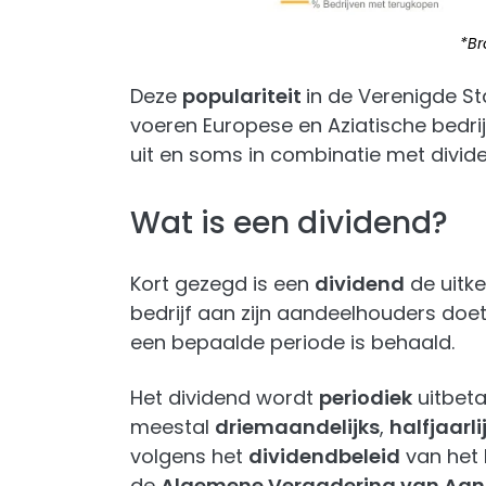
*Br
Deze
populariteit
in de Verenigde St
voeren Europese en Aziatische bed
uit en soms in combinatie met divid
Wat is een dividend?
Kort gezegd is een
dividend
de uitke
bedrijf aan zijn aandeelhouders doe
een bepaalde periode is behaald.
Het dividend wordt
periodiek
uitbeta
meestal
driemaandelijks
,
halfjaarli
volgens het
dividendbeleid
van het 
de
Algemene Vergadering van Aan