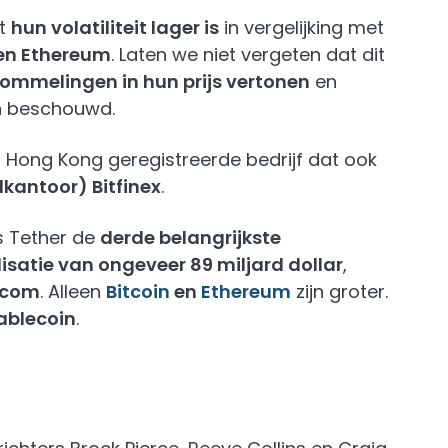
at
hun volatiliteit lager is
in vergelijking met
 en Ethereum
. Laten we niet vergeten dat dit
hommelingen in hun prijs vertonen
en
 beschouwd.
in Hong Kong geregistreerde bedrijf dat ook
kantoor) Bitfinex
.
s Tether de
derde belangrijkste
isatie van ongeveer 89 miljard dollar
,
.com
. Alleen
Bitcoin
en
Ethereum
zijn groter.
ablecoin
.