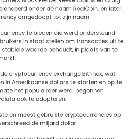
ichters Brock Pierce, Reeve Collins en Craig
t gelanceerd onder de naam RealCoin, en later,
rrency omgedoopt tot zijn naam.
ocurrency te bieden die werd ondersteund
ruikers in staat stellen om transacties uit te
n stabiele waarde behoudt, in plaats van te
markt.
 de cryptocurrency exchange Bitfinex, wat
n in Amerikaanse dollars te storten en op te
mate het populairder werd, begonnen
aluta ook te adopteren.
rste en meest gebruikte cryptocurrencies op
verschreed de miljard dollar.
taan rond het bedrijf en zijn vermogen om