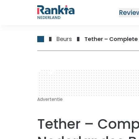
Revie
NEDERLAND
Beurs
Tether – Complete
728 x 90
Advertentie
Tether – Compl