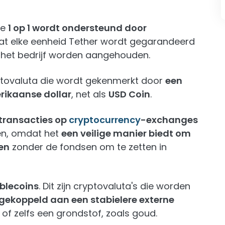
ie
1 op 1 wordt ondersteund door
 dat elke eenheid Tether wordt gegarandeerd
 het bedrijf worden aangehouden.
yptovaluta die wordt gekenmerkt door
een
rikaanse dollar
, net als
USD Coin
.
transacties op
cryptocurrency
-exchanges
en, omdat het
een veilige manier biedt om
en
zonder de fondsen om te zetten in
blecoins
. Dit zijn cryptovaluta's die worden
gekoppeld aan een stabielere externe
 of zelfs een grondstof, zoals goud.