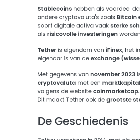
Stablecoins
hebben als voordeel d
andere cryptovaluta's zoals
Bitcoin
soort digitale activa vaak
sterke sc
als
risicovolle investeringen
worden
Tether
is eigendom van
iFinex
, het 
eigenaar is van de
exchange (wissel
Met gegevens van
november 2023
i
cryptovaluta
met een
marktkapital
volgens de website
coinmarketcap
Dit maakt Tether ook de
grootste st
De Geschiedenis