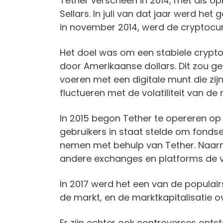
Tether verscheen in 2014, met als opr
Sellars. In juli van dat jaar werd he
in november 2014, werd de cryptocu
Het doel was om een stabiele crypt
door Amerikaanse dollars. Dit zou geb
voeren met een digitale munt die zij
fluctueren met de volatiliteit van de 
In 2015 begon Tether te opereren op
gebruikers in staat stelde om fondse
nemen met behulp van Tether. Naar
andere exchanges en platforms de v
In 2017 werd het een van de populai
de markt, en de marktkapitalisatie o
Er zijn echter ook controverses onts