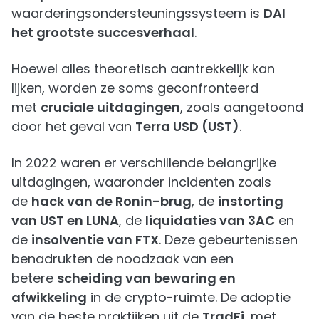
waarderingsondersteuningssysteem is
DAI
het grootste succesverhaal
.
Hoewel alles theoretisch aantrekkelijk kan
lijken, worden ze soms geconfronteerd
met
cruciale uitdagingen
, zoals aangetoond
door het geval van
Terra USD (UST)
.
In 2022 waren er verschillende belangrijke
uitdagingen, waaronder incidenten zoals
de
hack van de Ronin-brug
, de
instorting
van UST en LUNA
, de
liquidaties van 3AC
en
de
insolventie van FTX
. Deze gebeurtenissen
benadrukten de noodzaak van een
betere
scheiding van bewaring en
afwikkeling
in de crypto-ruimte. De adoptie
van de beste praktijken uit de
TradFi
, met